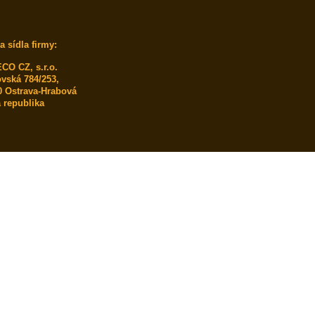
a sídla firmy:
O CZ, s.r.o.
vská 784/253,
0 Ostrava-Hrabová
 republika