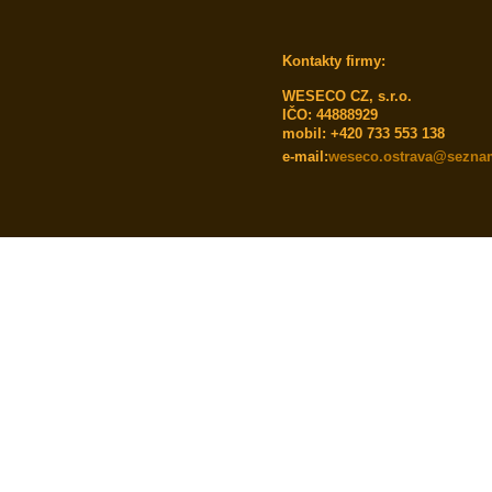
Kontakty firmy:
WESECO CZ, s.r.o.
IČO: 44888929
mobil:
+420 733 553 138
e-mail:
weseco.ostrava@sezna