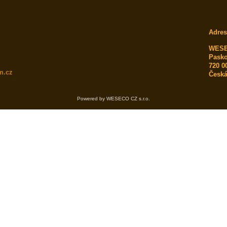
Adres
WESEC
Pasko
720 0
m.cz
Česká
Powered by WESECO CZ s.r.o.