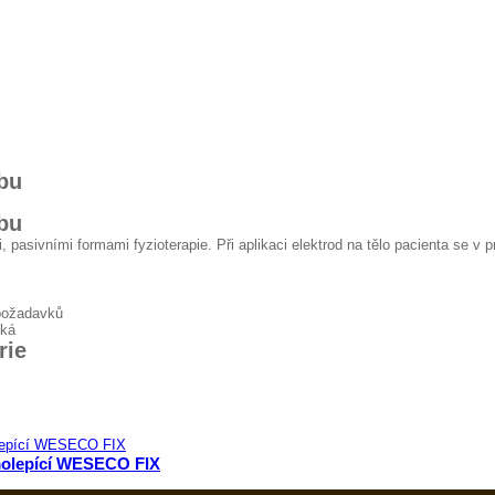
čbu
čbu
 pasivními formami fyzioterapie. Při aplikaci elektrod na tělo pacienta se v p
 požadavků
cká
rie
molepící WESECO FIX