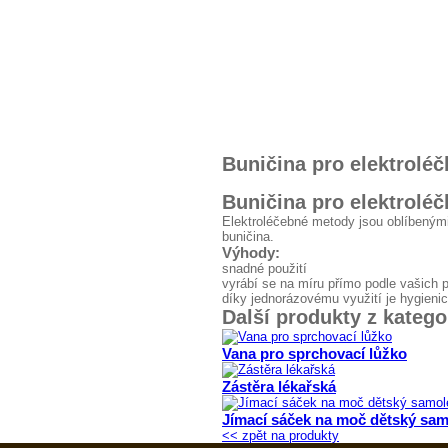
Buničina pro elektrolé
Buničina pro elektrolé
Elektroléčebné metody jsou oblíbenými,
buničina.
Výhody:
snadné použití
vyrábí se na míru přímo podle vašich
díky jednorázovému využití je hygieni
Další produkty z katego
Vana pro sprchovací lůžko
Zástěra lékařská
Jímací sáček na moč dětský sa
<< zpět na produkty